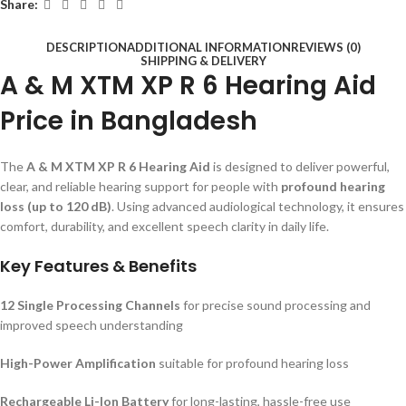
Share:
DESCRIPTION
ADDITIONAL INFORMATION
REVIEWS (0)
SHIPPING & DELIVERY
A & M XTM XP R 6 Hearing Aid
Price in Bangladesh
The
A & M XTM XP R 6 Hearing Aid
is designed to deliver powerful,
clear, and reliable hearing support for people with
profound hearing
loss (up to 120 dB)
. Using advanced audiological technology, it ensures
comfort, durability, and excellent speech clarity in daily life.
Key Features & Benefits
12 Single Processing Channels
for precise sound processing and
improved speech understanding
High-Power Amplification
suitable for profound hearing loss
Rechargeable Li-Ion Battery
for long-lasting, hassle-free use