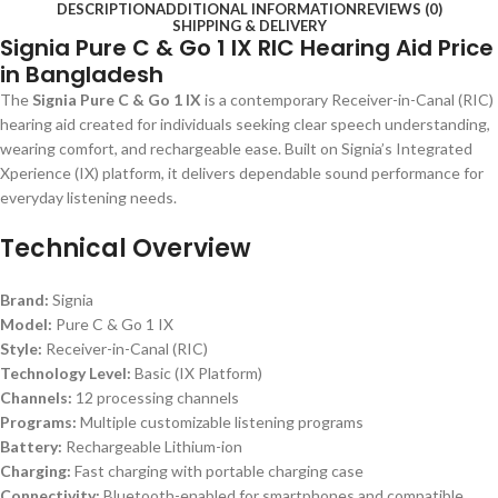
DESCRIPTION
ADDITIONAL INFORMATION
REVIEWS (0)
SHIPPING & DELIVERY
Signia Pure C & Go 1 IX RIC Hearing Aid Price
in Bangladesh
The
Signia Pure C & Go 1 IX
is a contemporary Receiver-in-Canal (RIC)
hearing aid created for individuals seeking clear speech understanding,
wearing comfort, and rechargeable ease. Built on Signia’s Integrated
Xperience (IX) platform, it delivers dependable sound performance for
everyday listening needs.
Technical Overview
Brand:
Signia
Model:
Pure C & Go 1 IX
Style:
Receiver-in-Canal (RIC)
Technology Level:
Basic (IX Platform)
Channels:
12 processing channels
Programs:
Multiple customizable listening programs
Battery:
Rechargeable Lithium-ion
Charging:
Fast charging with portable charging case
Connectivity:
Bluetooth-enabled for smartphones and compatible